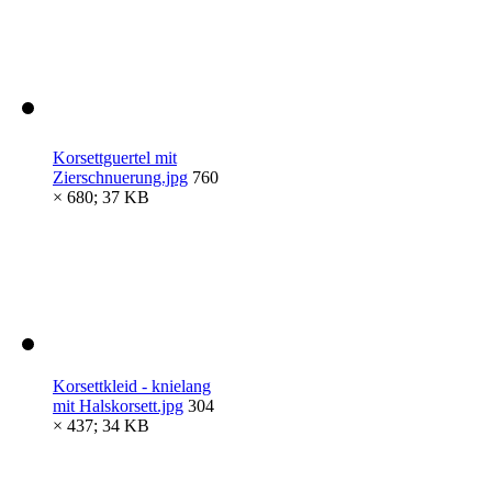
Korsettguertel mit
Zierschnuerung.jpg
760
× 680; 37 KB
Korsettkleid - knielang
mit Halskorsett.jpg
304
× 437; 34 KB