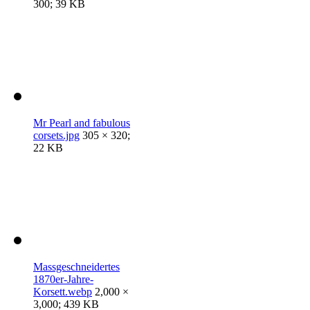
300; 39 KB
Mr Pearl and fabulous
corsets.jpg
305 × 320;
22 KB
Massgeschneidertes
1870er-Jahre-
Korsett.webp
2,000 ×
3,000; 439 KB