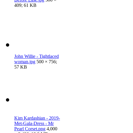
409; 61 KB
John Willie - Tightlaced
woman.jpg
500 × 756;
57 KB
Kim Kardashian - 2019-
Met-Gala-Dress - Mr
Pearl Corset.png
4,000