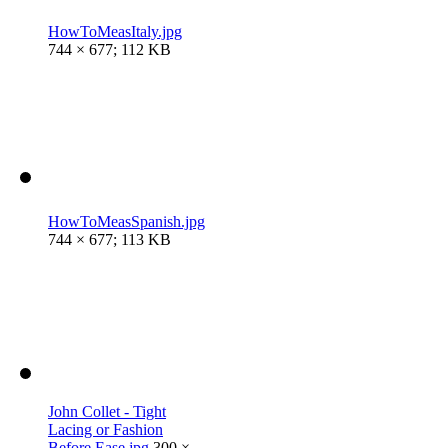
HowToMeasItaly.jpg
744 × 677; 112 KB
HowToMeasSpanish.jpg
744 × 677; 113 KB
John Collet - Tight
Lacing or Fashion
Before Ease.jpg
300 ×