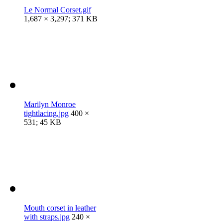
Le Normal Corset.gif
1,687 × 3,297; 371 KB
Marilyn Monroe
tightlacing.jpg
400 ×
531; 45 KB
Mouth corset in leather
with straps.jpg
240 ×