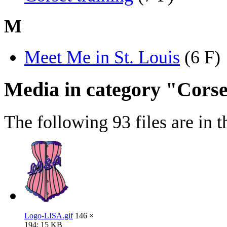
M
Meet Me in St. Louis
‎
(6 F)
Media in category "Cors
The following 93 files are in th
Logo-LISA.gif
146 ×
194; 15 KB