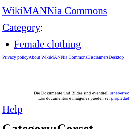
WikiMANNia Commons
Category
:
Female clothing
Privacy policy
About WikiMANNia Commons
Disclaimers
Desktop
Medien-Datenban
Media database of WikiMANNia project –
Database multime
Die Dokumente und Bilder sind eventuell
urheberrec
Los documentos e imágenes pueden ser
propieda
Help
Category
:
Corset