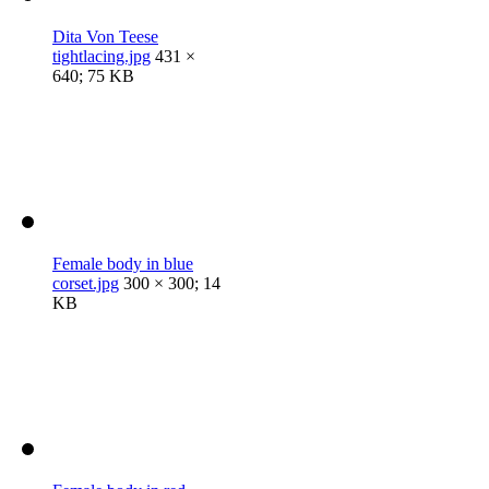
Dita Von Teese
tightlacing.jpg
431 ×
640; 75 KB
Female body in blue
corset.jpg
300 × 300; 14
KB