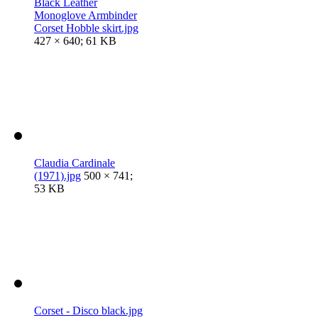
Black Leather
Monoglove Armbinder
Corset Hobble skirt.jpg
427 × 640; 61 KB
Claudia Cardinale
(1971).jpg
500 × 741;
53 KB
Corset - Disco black.jpg