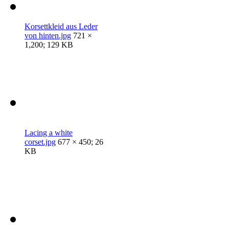
Korsettkleid aus Leder
von hinten.jpg
721 ×
1,200; 129 KB
Lacing a white
corset.jpg
677 × 450; 26
KB