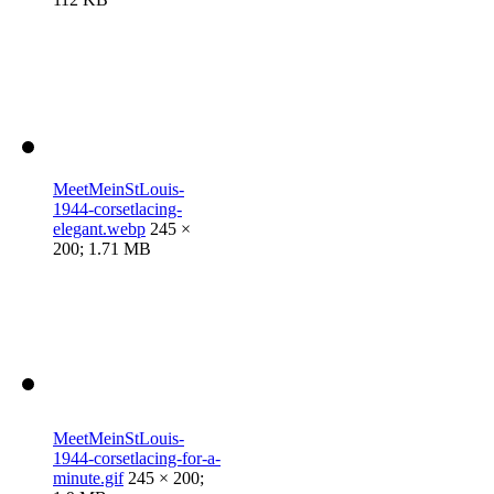
MeetMeinStLouis-
1944-corsetlacing-
elegant.webp
245 ×
200; 1.71 MB
MeetMeinStLouis-
1944-corsetlacing-for-a-
minute.gif
245 × 200;