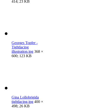
414; 23 KB
Georges Topfer -
Tightlacing
illustration.jpg
368 ×
600; 123 KB
Gina Lollobrigida
tightlacing.jpg
400 ×
498; 26 KB