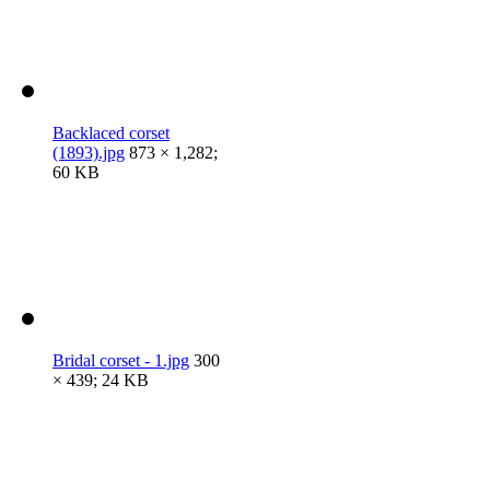
Backlaced corset
(1893).jpg
873 × 1,282;
60 KB
Bridal corset - 1.jpg
300
× 439; 24 KB