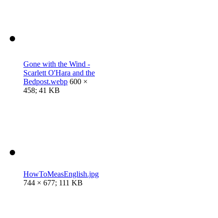
Gone with the Wind -
Scarlett O'Hara and the
Bedpost.webp
600 ×
458; 41 KB
HowToMeasEnglish.jpg
744 × 677; 111 KB