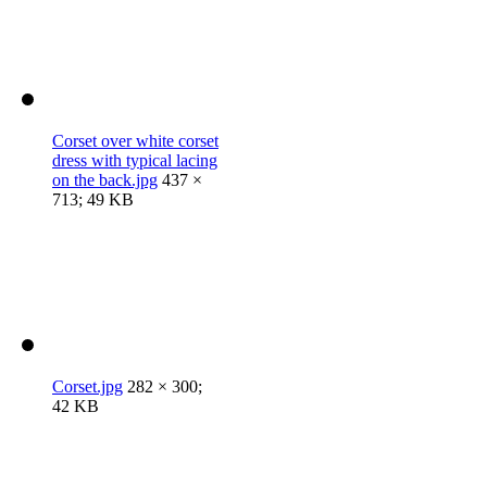
Corset over white corset
dress with typical lacing
on the back.jpg
437 ×
713; 49 KB
Corset.jpg
282 × 300;
42 KB