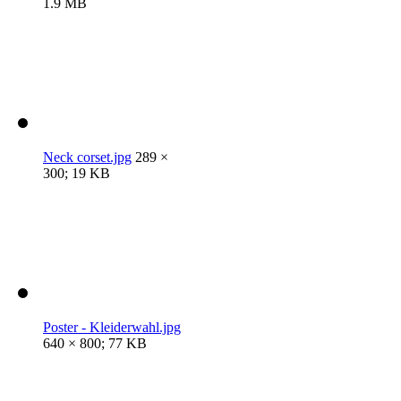
1.9 MB
Neck corset.jpg
289 ×
300; 19 KB
Poster - Kleiderwahl.jpg
640 × 800; 77 KB