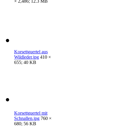
× 2,486; 12.3 MB
Korsettguertel aus
Wildleder.jpg
410 ×
655; 40 KB
Korsettguertel mit
Schnallen.jpg
760 ×
680; 56 KB