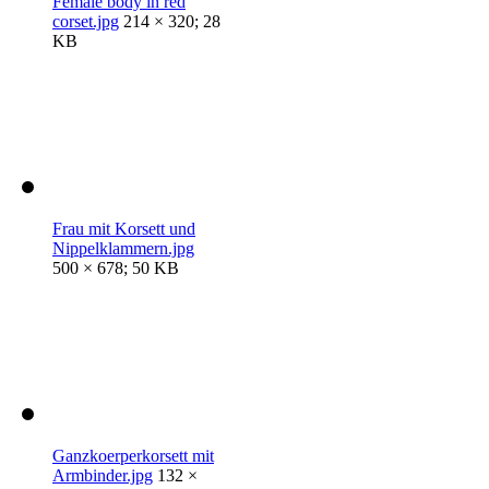
Female body in red
corset.jpg
214 × 320; 28
KB
Frau mit Korsett und
Nippelklammern.jpg
500 × 678; 50 KB
Ganzkoerperkorsett mit
Armbinder.jpg
132 ×