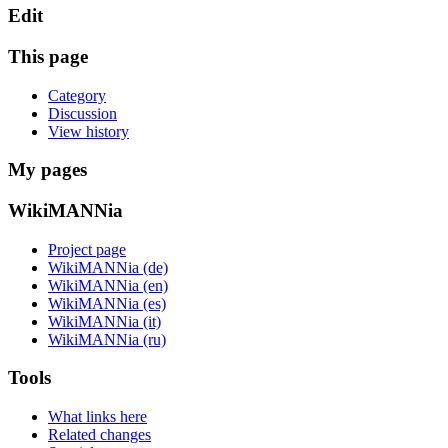
Edit
This page
Category
Discussion
View history
My pages
WikiMANNia
Project page
WikiMANNia (de)
WikiMANNia (en)
WikiMANNia (es)
WikiMANNia (it)
WikiMANNia (ru)
Tools
What links here
Related changes