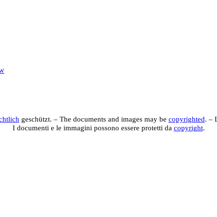
ew
edien-Datenbank des WikiMANNia-Projek
e de datos multimedia del proyecto WikiMANNia – Da
chtlich
geschützt. – The documents and images may be
copyrighted
. –
I documenti e le immagini possono essere protetti da
copyright
.