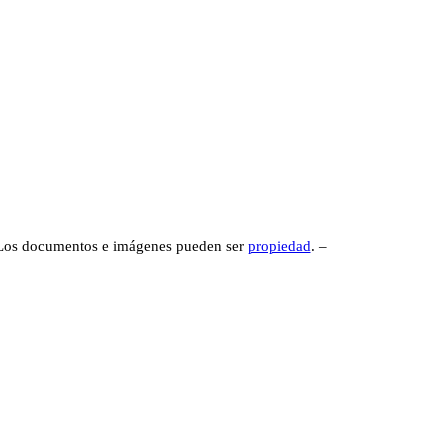
ts
tabase multimediale del progetto WikiMANNia
 Los documentos e imágenes pueden ser
propiedad
. –