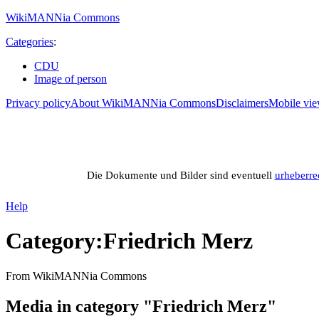
WikiMANNia Commons
Categories
:
CDU
Image of person
Privacy policy
About WikiMANNia Commons
Disclaimers
Mobile vi
M
Media database of WikiMANNia project – Bas
Die Dokumente und Bilder sind eventuell
urheberre
Help
Category
:
Friedrich Merz
From WikiMANNia Commons
Media in category "Friedrich Merz"