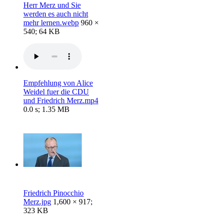
Herr Merz und Sie
werden es auch nicht
mehr lernen.webp
960 ×
540; 64 KB
Empfehlung von Alice
Weidel fuer die CDU
und Friedrich Merz.mp4
0.0 s; 1.35 MB
Friedrich Pinocchio
Merz.jpg
1,600 × 917;
323 KB