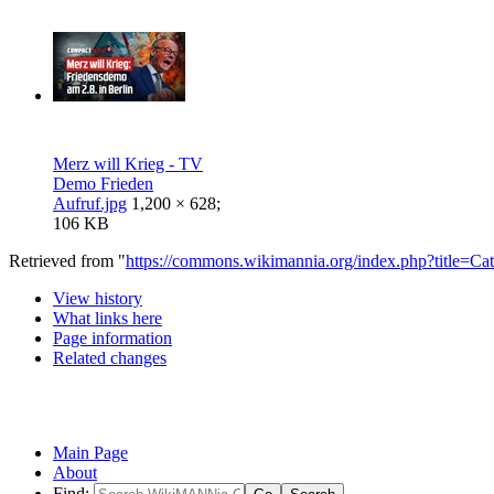
Merz will Krieg - TV
Demo Frieden
Aufruf.jpg
1,200 × 628;
106 KB
Retrieved from "
https://commons.wikimannia.org/index.php?title=C
View history
What links here
Page information
Related changes
Main Page
About
Find: