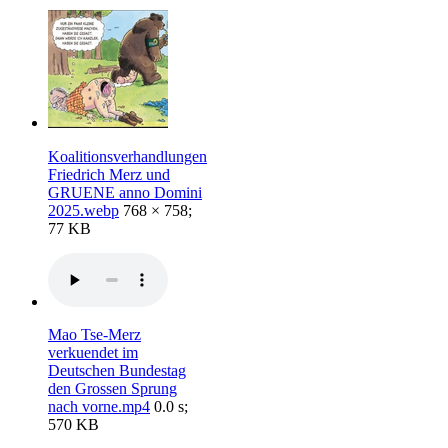
Koalitionsverhandlungen
Friedrich Merz und
GRUENE anno Domini
2025.webp
768 × 758;
77 KB
Mao Tse-Merz
verkuendet im
Deutschen Bundestag
den Grossen Sprung
nach vorne.mp4
0.0 s;
570 KB