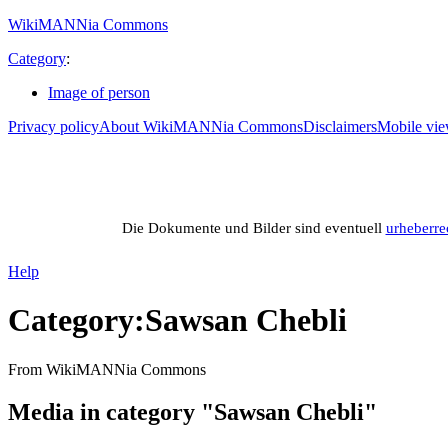
WikiMANNia Commons
Category
:
Image of person
Privacy policy
About WikiMANNia Commons
Disclaimers
Mobile vi
M
Media database of WikiMANNia project – Bas
Die Dokumente und Bilder sind eventuell
urheberre
Help
Category
:
Sawsan Chebli
From WikiMANNia Commons
Media in category "Sawsan Chebli"