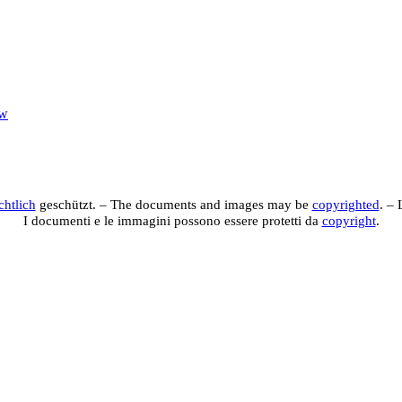
ew
edien-Datenbank des WikiMANNia-Projek
e de datos multimedia del proyecto WikiMANNia – Da
chtlich
geschützt. – The documents and images may be
copyrighted
. –
I documenti e le immagini possono essere protetti da
copyright
.