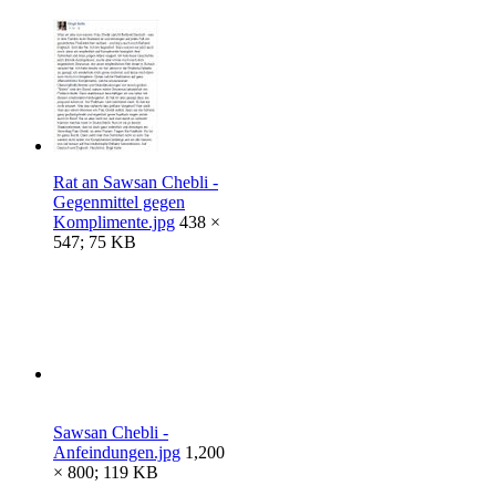
Rat an Sawsan Chebli -
Gegenmittel gegen
Komplimente.jpg
438 ×
547; 75 KB
Sawsan Chebli -
Anfeindungen.jpg
1,200
× 800; 119 KB