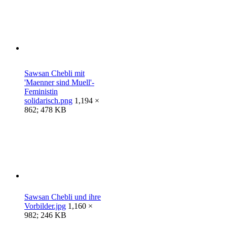
Sawsan Chebli mit
'Maenner sind Muell'-
Feministin
solidarisch.png
1,194 ×
862; 478 KB
Sawsan Chebli und ihre
Vorbilder.jpg
1,160 ×
982; 246 KB