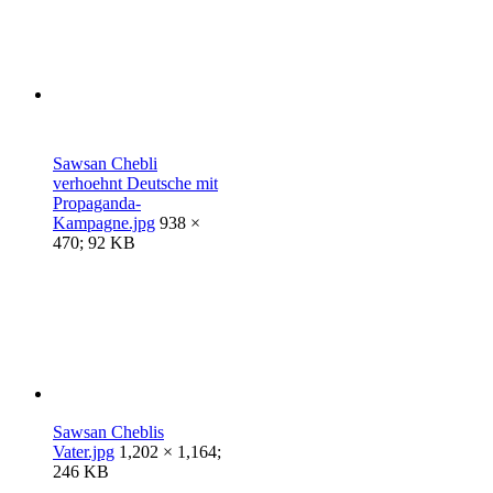
Sawsan Chebli
verhoehnt Deutsche mit
Propaganda-
Kampagne.jpg
938 ×
470; 92 KB
Sawsan Cheblis
Vater.jpg
1,202 × 1,164;
246 KB