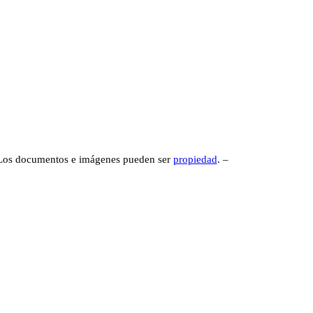
ts
tabase multimediale del progetto WikiMANNia
 Los documentos e imágenes pueden ser
propiedad
. –