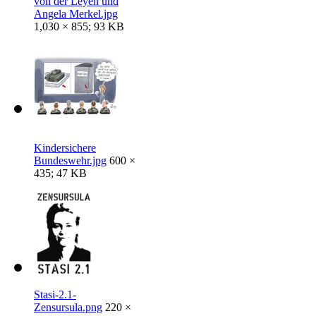
von der Leyen und
Angela Merkel.jpg
1,030 × 855; 93 KB
Kindersichere
Bundeswehr.jpg
600 ×
435; 47 KB
Stasi-2.1-
Zensursula.png
220 ×