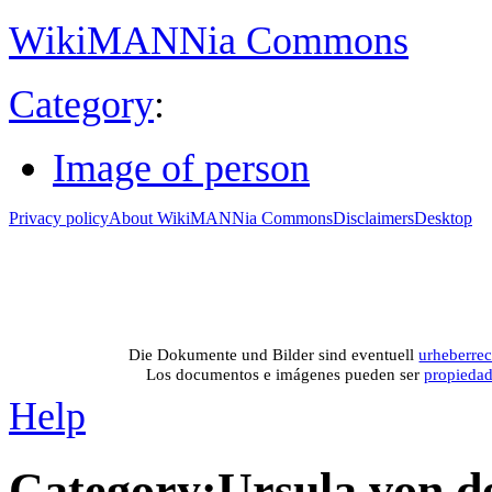
WikiMANNia Commons
Category
:
Image of person
Privacy policy
About WikiMANNia Commons
Disclaimers
Desktop
Medien-Datenban
Media database of WikiMANNia project –
Database multime
Die Dokumente und Bilder sind eventuell
urheberrec
Los documentos e imágenes pueden ser
propieda
Help
Category
:
Ursula von d