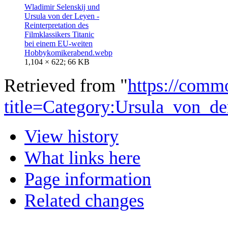
Wladimir Selenskij und
Ursula von der Leyen -
Reinterpretation des
Filmklassikers Titanic
bei einem EU-weiten
Hobbykomikerabend.webp
1,104 × 622; 66 KB
Retrieved from "
https://comm
title=Category:Ursula_von_
View history
What links here
Page information
Related changes